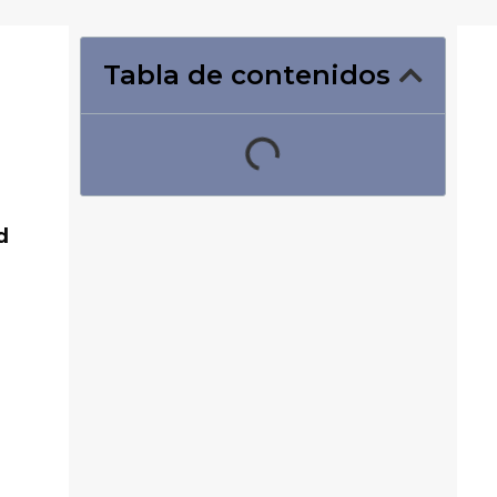
Tabla de contenidos
y
d